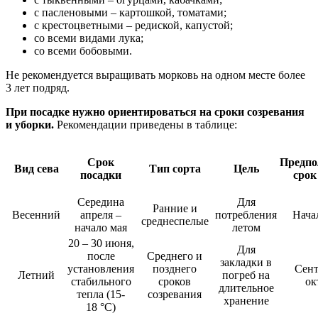
с пасленовыми – картошкой, томатами;
с крестоцветными – редиской, капустой;
со всеми видами лука;
со всеми бобовыми.
Не рекомендуется выращивать морковь на одном месте более
3 лет подряд.
При посадке нужно ориентироваться на сроки созревания
и уборки.
Рекомендации приведены в таблице:
Срок
Предпо
Вид сева
Тип сорта
Цель
посадки
срок
Середина
Для
Ранние и
Весенний
апреля –
потребления
Нача
среднеспелые
начало мая
летом
20 – 30 июня,
Для
после
Среднего и
закладки в
установления
позднего
Сен
Летний
погреб на
стабильного
сроков
ок
длительное
тепла (15-
созревания
хранение
18 °С)