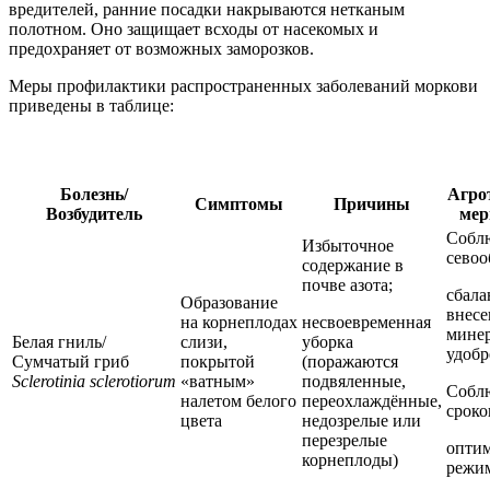
вредителей, ранние посадки накрываются нетканым
полотном. Оно защищает всходы от насекомых и
предохраняет от возможных заморозков.
Меры профилактики распространенных заболеваний моркови
приведены в таблице:
Болезнь/
Агро
Симптомы
Причины
Возбудитель
мер
Собл
Избыточное
севоо
содержание в
почве азота;
сбала
Образование
внесе
на корнеплодах
несвоевременная
мине
Белая гниль/
слизи,
уборка
удобр
Сумчатый гриб
покрытой
(поражаются
Sclerotinia
sclerotiorum
«ватным»
подвяленные,
Собл
налетом белого
переохлаждённые,
сроко
цвета
недозрелые или
перезрелые
опти
корнеплоды)
режи