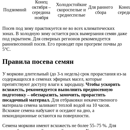
Конец
Холодостойкие
октября –
Для раннего
Коне
Подзимний
скороспелые и
середина
сбора
серед
среднеспелые
ноября
Посев под зиму практикуется не во всех климатических
зонах. В холодную зиму остается риск вымерзания семян даже
под укрытием. Для северных регионов рекомендуется
ранневесенний посев. Его проводят при прогреве почвы до
5°С.
Правила посева семян
У моркови длительный (до 3-х недель) срок прорастания из-за
содержащихся в семенах эфирных масел, которые
препятствуют доступу влаги к зародышу.
Чтобы ускорить
всхожесть, рекомендуется выполнить предпосевную
подготовку – обеззаразить, замочить, прорастить
посадочный материал.
Для отбраковки некачественного
материала семена заливают теплой водой на 10 часов.
Всхожие семена набухают и оседают на дно, а
некондиционные остаются на поверхности.
Семена моркови имеют всхожесть не более 55–75 %. Для