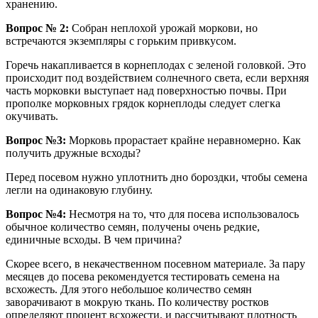
хранению.
Вопрос № 2:
Собран неплохой урожай моркови, но
встречаются экземпляры с горьким привкусом.
Горечь накапливается в корнеплодах с зеленой головкой. Это
происходит под воздействием солнечного света, если верхняя
часть морковки выступает над поверхностью почвы. При
прополке морковных грядок корнеплоды следует слегка
окучивать.
Вопрос №3:
Морковь прорастает крайне неравномерно. Как
получить дружные всходы?
Перед посевом нужно уплотнить дно бороздки, чтобы семена
легли на одинаковую глубину.
Вопрос №4:
Несмотря на то, что для посева использовалось
обычное количество семян, получены очень редкие,
единичные всходы. В чем причина?
Скорее всего, в некачественном посевном материале. За пару
месяцев до посева рекомендуется тестировать семена на
всхожесть. Для этого небольшое количество семян
заворачивают в мокрую ткань. По количеству ростков
определяют процент всхожести, и рассчитывают плотность