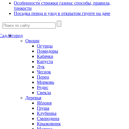
Особенности стрижки газона: способы, правила,
тонкости
Посадка перца и уход в открытом грунте на даче
Сад-Огород
Овощи
Огурцы
Помидоры
Кабачки
Капуста
Лук
Чеснок
Перец
Морковь
Редис
Свекла
Деревья
Яблоня
Груша
Клубника
Смородина
Крыжовник
Малина