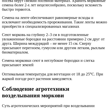
посева берут свежий посевной материал. Хранить морковные
семена более 2-х лет нецелесообразно, поскольку всхожесть
быстро теряются.
Семена на ленте обеспечивают равномерные всходы и
исключают необходимость прореживания. Такие ленты можно
приобрести в специализированных магазинах
Сеют морковь на глубину 2–3 см в подготовленные
увлажненные бороздки на расстоянии примерно 2 см друг от
друга. Ширина междурядий – не менее 15 см. Сверху
присыпают перегноем, гумусом или другим легким, рыхлым
биоматериалом.
Семена морковки сеют в неглубокие бороздки и слегка
присыпают землей
о
Оптимальная температура для вегетации от 18 до 25
С. При
жаркой погоде рост растения замедляется.
Соблюдение агротехники
возделывания моркови
Суть агротехнических мероприятий при возделывании