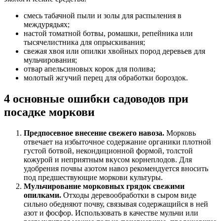
смесь табачной пыли и золы для распыления в
междурядьях;
настой томатной ботвы, ромашки, репейника или
тысячелистника для опрыскивания;
свежая хвоя или опилки хвойных пород деревьев для
мульчирования;
отвар апельсиновых корок для полива;
молотый жгучий перец для обработки бороздок.
4 основные ошибки садоводов при
посадке моркови
Предпосевное внесение свежего навоза.
Морковь
отвечает на избыточное содержание органики плотной
густой ботвой, некондиционной формой, толстой
кожурой и неприятным вкусом корнеплодов. Для
удобрения почвы азотом навоз рекомендуется вносить
под предшествующие моркови культуры.
Мульчирование морковных грядок свежими
опилками.
Отходы деревообработки в сыром виде
сильно обедняют почву, связывая содержащийся в ней
азот и фосфор. Использовать в качестве мульчи или