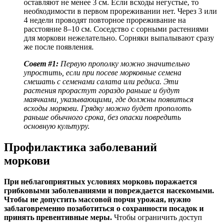
оставляют не менее 3 см. Если всходы негустые, то
необходимости в первом прореживании нет. Через 3 или
4 недели проводят повторное прореживание на
расстояние 8–10 см. Соседство с сорными растениями
для моркови нежелательно. Сорняки выпалывают сразу
же после появления.
Совет #1:
Первую прополку можно значительно
упростить, если при посеве морковные семена
смешать с семенами салата или редиса. Эти
растения прорастут гораздо раньше и будут
маячками, указывающими, где должны появиться
всходы моркови. Грядку можно будет прополоть
раньше обычного срока, без опаски повредить
основную культуру.
Профилактика заболеваний
моркови
При неблагоприятных условиях морковь поражается
грибковыми заболеваниями и повреждается насекомыми.
Чтобы не допустить массовой порчи урожая, нужно
заблаговременно позаботиться о сохранности посадок и
принять превентивные меры.
Чтобы ограничить доступ