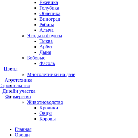
Ежевика
Голубика
Облепиха
Виноград
Рябина
Алыча
Ягоды и фрукты
Тыква
Арбуз
Дыня
Бобовые
Фасоль
Цветы
Многолетники на даче
Агротехника
Строительство
Дизайн участка
Фермерство
Животноводство
Кролики
Овцы
Коровы
Главная
Овощи