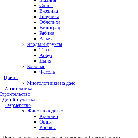
Слива
Ежевика
Голубика
Облепиха
Виноград
Рябина
Алыча
Ягоды и фрукты
Тыква
Арбуз
Дыня
Бобовые
Фасоль
Цветы
Многолетники на даче
Агротехника
Строительство
Дизайн участка
Фермерство
Животноводство
Кролики
Овцы
Коровы
Поиск по статьям экспертов с помощью Яндекс.Поиск: