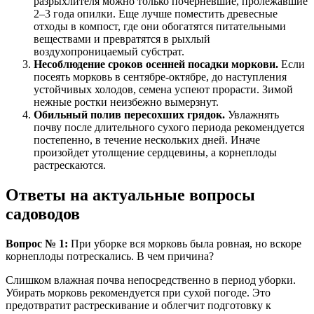
разрыхлителя можно только почерневшие, пролежавшие
2–3 года опилки. Еще лучше поместить древесные
отходы в компост, где они обогатятся питательными
веществами и превратятся в рыхлый
воздухопроницаемый субстрат.
Несоблюдение сроков осенней посадки моркови.
Если
посеять морковь в сентябре-октябре, до наступления
устойчивых холодов, семена успеют прорасти. Зимой
нежные ростки неизбежно вымерзнут.
Обильный полив пересохших грядок.
Увлажнять
почву после длительного сухого периода рекомендуется
постепенно, в течение нескольких дней. Иначе
произойдет утолщение сердцевины, а корнеплоды
растрескаются.
Ответы на актуальные вопросы
садоводов
Вопрос № 1:
При уборке вся морковь была ровная, но вскоре
корнеплоды потрескались. В чем причина?
Слишком влажная почва непосредственно в период уборки.
Убирать морковь рекомендуется при сухой погоде. Это
предотвратит растрескивание и облегчит подготовку к