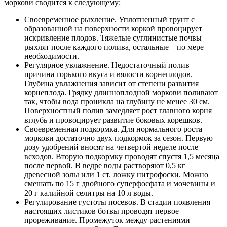
моркови сводится к следующему:
Своевременное рыхление. Уплотненный грунт с
образованной на поверхности коркой провоцирует
искривление плодов. Тяжелые суглинистые почвы
рыхлят после каждого полива, остальные – по мере
необходимости.
Регулярное увлажнение. Недостаточный полив –
причина горького вкуса и вялости корнеплодов.
Глубина увлажнения зависит от степени развития
корнеплода. Грядку длинноплодной моркови поливают
так, чтобы вода проникла на глубину не менее 30 см.
Поверхностный полив замедляет рост главного корня
вглубь и провоцирует развитие боковых корешков.
Своевременная подкормка. Для нормального роста
моркови достаточно двух подкормок за сезон. Первую
дозу удобрений вносят на четвертой неделе после
всходов. Вторую подкормку проводят спустя 1,5 месяца
после первой. В ведре воды растворяют 0,5 кг
древесной золы или 1 ст. ложку нитрофоски. Можно
смешать по 15 г двойного суперфосфата и мочевины и
20 г калийной селитры на 10 л воды.
Регулирование густоты посевов. В стадии появления
настоящих листиков ботвы проводят первое
прореживание. Промежуток между растениями