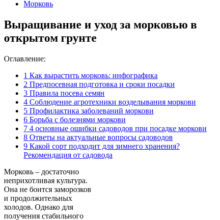
Морковь
Выращивание и уход за морковью в
открытом грунте
Оглавление:
1
Как вырастить морковь: инфографика
2
Предпосевная подготовка и сроки посадки
3
Правила посева семян
4
Соблюдение агротехники возделывания моркови
5
Профилактика заболеваний моркови
6
Борьба с болезнями моркови
7
4 основные ошибки садоводов при посадке моркови
8
Ответы на актуальные вопросы садоводов
9
Какой сорт подходит для зимнего хранения?
Рекомендация от садовода
Морковь – достаточно
неприхотливая культура.
Она не боится заморозков
и продолжительных
холодов. Однако для
получения стабильного