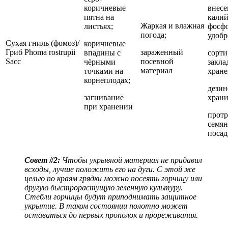
коричневые
внесе
пятна на
кали
Жаркая и влажная
листьях;
фосф
погода;
удобр
Сухая гниль (фомоз)/
коричневые
Гриб Phoma rostrupii
зараженный
впадины с
сорти
Sacc
посевной
чёрными
закла
материал
точками на
хране
корнеплодах;
дези
загнивание
хран
при хранении
протр
семян
посад
Совет #2:
Чтобы укрывной материал не придавил
всходы, лучше положить его на дуги. С этой же
целью по краям грядки можно посеять горчицу или
другую быстрорастущую зеленную культуру.
Стебли горчицы будут приподнимать защитное
укрытие. В таком состоянии полотно может
оставаться до первых прополок и прореживания.