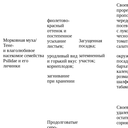
Свое
прор
пропо
фиолетово-
черед
красный
посев
оттенок и
с лук
постепенное
чесно
Морковная муха/
Загущенная
усыхание
томат
Тене-
посадка;
листьев;
салат
и влаголюбивое
насекомое семейства
затемненный
уродливый вид
окру
Psilidae и его
участок;
и горький вкус
посад
личинки
корнеплодов;
барха
кален
загнивание
розма
при хранении
шалф
табак
Свое
удале
остат
Продолговатые
сорня
серо-