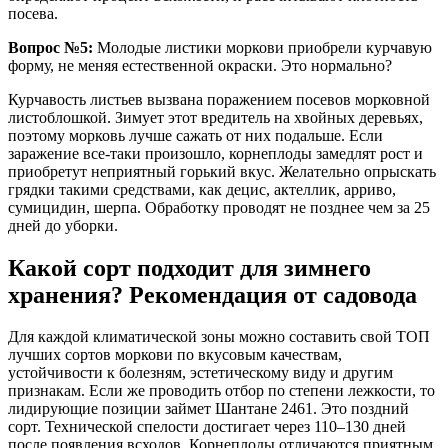
посева.
Вопрос №5:
Молодые листики моркови приобрели курчавую
форму, не меняя естественной окраски. Это нормально?
Курчавость листьев вызвана поражением посевов морковной
листоблошкой. Зимует этот вредитель на хвойных деревьях,
поэтому морковь лучше сажать от них подальше. Если
заражение все-таки произошло, корнеплоды замедлят рост и
приобретут неприятный горький вкус. Желательно опрыскать
грядки такими средствами, как децис, актеллик, арриво,
сумицидин, шерпа. Обработку проводят не позднее чем за 25
дней до уборки.
Какой сорт подходит для зимнего
хранения? Рекомендация от садовода
Для каждой климатической зоны можно составить свой ТОП
лучших сортов моркови по вкусовым качествам,
устойчивости к болезням, эстетическому виду и другим
признакам. Если же проводить отбор по степени лежкости, то
лидирующие позиции займет Шантане 2461. Это поздний
сорт. Технической спелости достигает через 110–130 дней
после появления всходов. Корнеплоды отличаются приятным